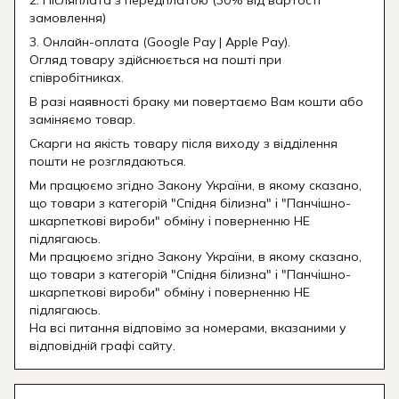
2. Післяплата з передплатою (30% від вартості
замовлення)
3. Онлайн-оплата (Google Pay | Apple Pay).
Огляд товару здійснюється на пошті при
співробітниках.
В разі наявності браку ми повертаємо Вам кошти або
заміняємо товар.
Скарги на якість товару після виходу з відділення
пошти не розглядаються.
Ми працюємо згідно Закону України, в якому сказано,
що товари з категорій "Спідня білизна" і "Панчішно-
шкарпеткові вироби" обміну і поверненню НЕ
підлягаюсь.
Ми працюємо згідно Закону України, в якому сказано,
що товари з категорій "Спідня білизна" і "Панчішно-
шкарпеткові вироби" обміну і поверненню НЕ
підлягаюсь.
На всі питання відповімо за номерами, вказаними у
відповідній графі сайту.