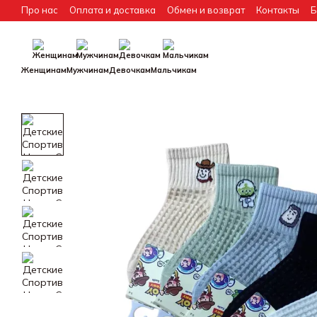
Перейти к основному контенту
Про нас
Оплата и доставка
Обмен и возврат
Контакты
Б
Сотрудничество (дропшиппинг)
Женщинам
Мужчинам
Девочкам
Мальчикам