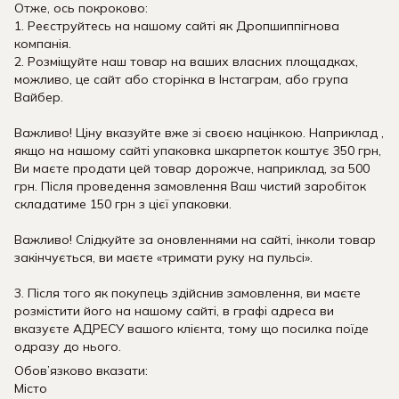
Отже, ось покроково:
1. Реєструйтесь на нашому сайті як Дропшиппігнова
компанія.
2. Розміщуйте наш товар на ваших власних площадках,
можливо, це сайт або сторінка в Інстаграм, або група
Вайбер.
Важливо! Ціну вказуйте вже зі своєю націнкою. Наприклад ,
якщо на нашому сайті упаковка шкарпеток коштує 350 грн,
Ви маєте продати цей товар дорожче, наприклад, за 500
грн. Після проведення замовлення Ваш чистий заробіток
складатиме 150 грн з цієї упаковки.
Важливо! Слідкуйте за оновленнями на сайті, інколи товар
закінчується, ви маєте «тримати руку на пульсі».
3. Після того як покупець здійснив замовлення, ви маєте
розмістити його на нашому сайті, в графі адреса ви
вказуєте АДРЕСУ вашого клієнта, тому що посилка поїде
одразу до нього.
Обов’язково вказати:
Місто