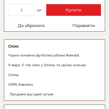
Купити
шт.
До обраного
Порівняти
Опис
Чорна чоловіча футболка рібана Namaldi.
V-виріз. Є так само у білому та сірому кольорі.
Склад:
100% бавовна
. Продажа від однієї штуки.