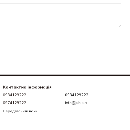
Контактна інформація
0934129222
0934129222
0974129222
info@jubi.ua
Передзвонити вам?