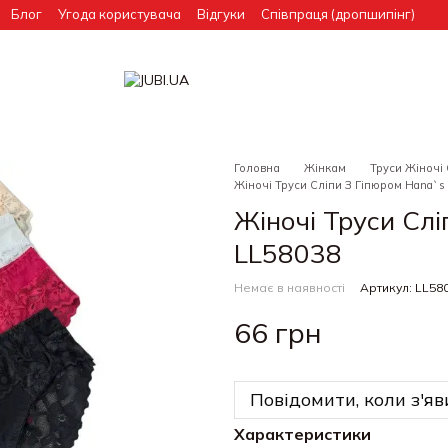
Блог
Угода користувача
Відгуки
Співпраця (дропшипінг)
Головна
Жінкам
Труси Жіночі
Жіночі Труси Сліпи З Гіпюром Hana`s 
Жіночі Труси Слі
LL58038
Немає в наявності
Артикул: LL58
66 грн
Повідомити, коли з'яв
Характеристики