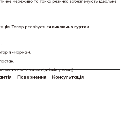
стичне мереживо та тонка резинка забезпечують ідеальне
ємців
: Товар реалізується
виключно гуртом
.
.
егорія «Норма»).
ластан.
чених та пастельних відтінків у пачці).
антія
Повернення
Консультація