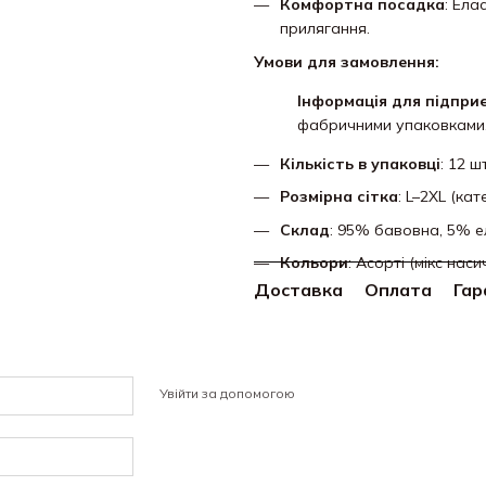
Комфортна посадка
: Ела
прилягання.
Умови для замовлення:
Інформація для підпри
фабричними упаковками
Кількість в упаковці
: 12 шт
Розмірна сітка
: L–2XL (кат
Склад
: 95% бавовна, 5% е
Кольори
: Асорті (мікс наси
Доставка
Оплата
Гар
Увійти за допомогою