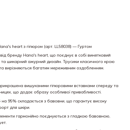
ana's heart з гіпюром (арт. LL58038) — Гуртом
ід бренду Hana's heart, що поєднує в собі винятковий
 та шикарний ажурний дизайн. Трусики класичного крою
та вирізняються багатим мереживним оздобленням.
прикрашена вишуканими гіпюровими вставками спереду та
ницях, що додає образу особливої привабливості.
іб на 95% складається з бавовни, що гарантує високу
форт для шкіри.
елементи гармонійно поєднуються з гладкою бавовною,
ует.