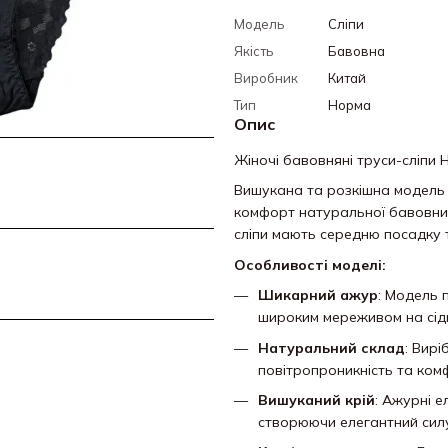
Модель
Сліпи
Якість
Бавовна
Виробник
Китай
Тип
Норма
Опис
Жіночі бавовняні труси-сліпи H
Вишукана та розкішна модель в
комфорт натуральної бавовни
сліпи мають середню посадку 
Особливості моделі:
Шикарний ажур
: Модель 
широким мереживом на сід
Натуральний склад
: Вир
повітропроникність та ком
Вишуканий крій
: Ажурні 
створюючи елегантний сил