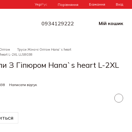
Укр
Рус
Бажання
Вхід
Порівняння
0934129222
Мій кошик
 Оптом
Труси Жіночі Оптом Hana`s heart
heart L-2XL LL58038
пи З Гіпюром Hana`s heart L-2XL
038
Написати відгук
иться