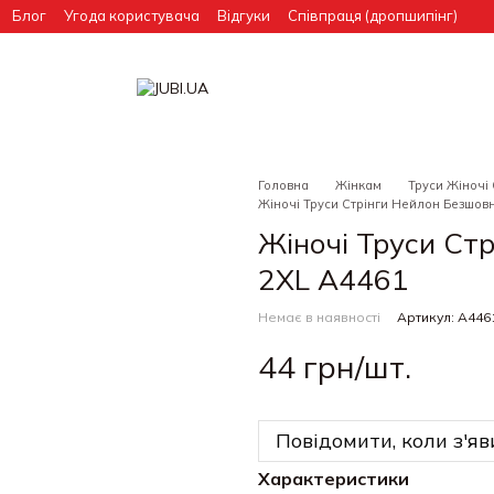
Блог
Угода користувача
Відгуки
Співпраця (дропшипінг)
Головна
Жінкам
Труси Жіночі
Жіночі Труси Стрінги Нейлон Безшовн
Жіночі Труси Стр
2XL A4461
Немає в наявності
Артикул: A446
44 грн/шт.
Повідомити, коли з'яв
Характеристики