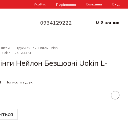
Укр
Рус
Бажання
Вхід
Порівняння
0934129222
Мій кошик
 Оптом
Труси Жіночі Оптом Uokin
і Uokin L-2XL A4461
інги Нейлон Безшовні Uokin L-
1
Написати відгук
иться