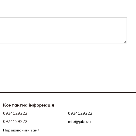
Контактна інформація
0934129222
0934129222
0974129222
info@jubi.ua
Передзвонити вам?