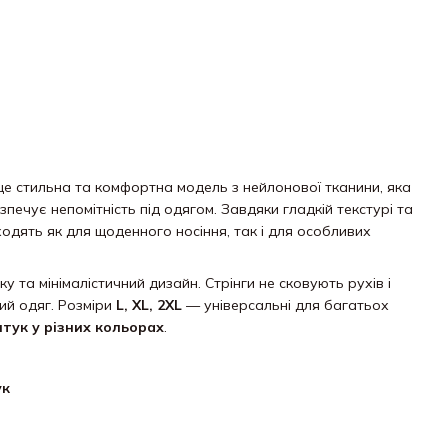
е стильна та комфортна модель з нейлонової тканини, яка
зпечує непомітність під одягом. Завдяки гладкій текстурі та
одять як для щоденного носіння, так і для особливих
 та мінімалістичний дизайн. Стрінги не сковують рухів і
ий одяг. Розміри
L, XL, 2XL
— універсальні для багатьох
штук у різних кольорах
.
ук