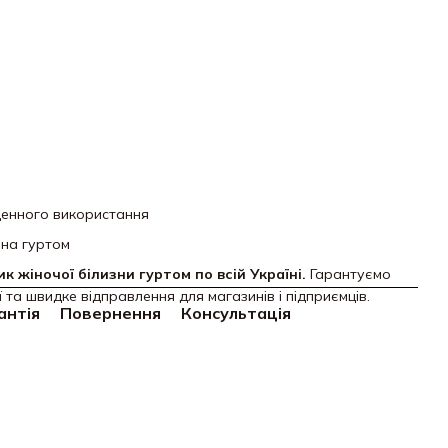
енного використання
зна гуртом
к жіночої білизни гуртом по всій Україні.
Гарантуємо
ї та швидке відправлення для магазинів і підприємців.
антія
Повернення
Консультація