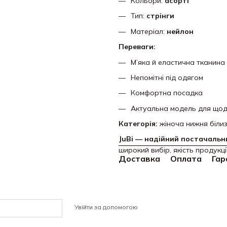
Кольори:
асорті
Тип:
стрінги
Матеріал:
нейлон
Переваги:
М’яка й еластична тканина
Непомітні під одягом
Комфортна посадка
Актуальна модель для щод
Категорія:
жіноча нижня біли
JuBi — надійний постачальни
широкий вибір, якість продукці
Доставка
Оплата
Гар
Увійти за допомогою