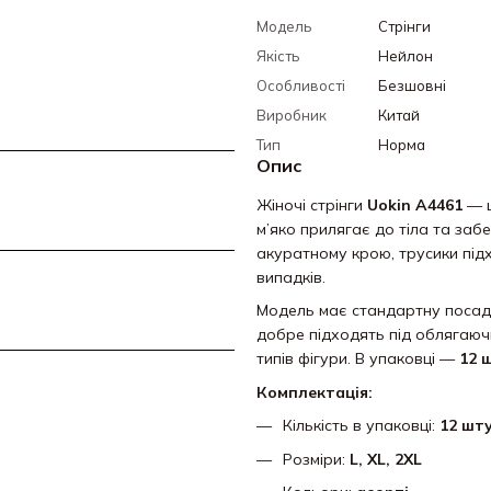
Модель
Стрінги
Якість
Нейлон
Особливості
Безшовні
Виробник
Китай
Тип
Норма
Опис
Жіночі стрінги
Uokin A4461
— ц
м’яко прилягає до тіла та забе
акуратному крою, трусики підх
випадків.
Модель має стандартну посадку
добре підходять під облягаюч
типів фігури. В упаковці —
12 
Комплектація:
Кількість в упаковці:
12 шт
Розміри:
L, XL, 2XL