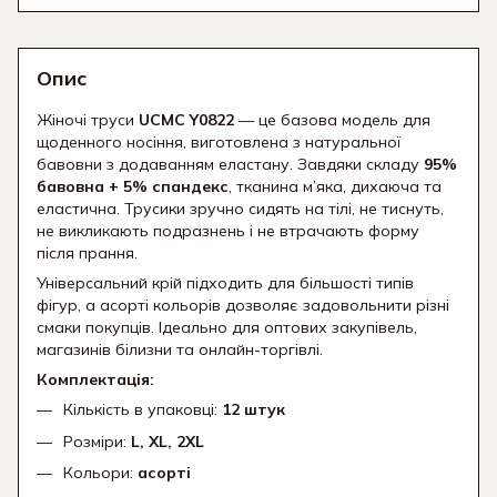
Опис
Жіночі труси
UCMC Y0822
— це базова модель для
щоденного носіння, виготовлена з натуральної
бавовни з додаванням еластану. Завдяки складу
95%
бавовна + 5% спандекс
, тканина м’яка, дихаюча та
еластична. Трусики зручно сидять на тілі, не тиснуть,
не викликають подразнень і не втрачають форму
після прання.
Універсальний крій підходить для більшості типів
фігур, а асорті кольорів дозволяє задовольнити різні
смаки покупців. Ідеально для оптових закупівель,
магазинів білизни та онлайн-торгівлі.
Комплектація:
Кількість в упаковці:
12 штук
Розміри:
L, XL, 2XL
Кольори:
асорті