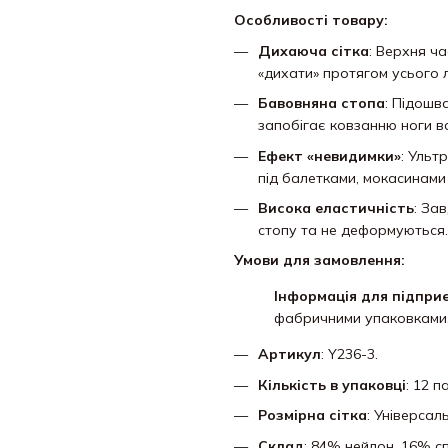
Особливості товару:
Дихаюча сітка
: Верхня ча
«дихати» протягом усього л
Бавовняна стопа
: Підошв
запобігає ковзанню ноги в
Ефект «невидимки»
: Ульт
під балетками, мокасинами
Висока еластичність
: За
стопу та не деформуються.
Умови для замовлення:
Інформація для підпри
фабричними упаковками
Артикул
: Y236-3.
Кількість в упаковці
: 12 п
Розмірна сітка
: Універсал
Склад
: 84% нейлон, 16% с