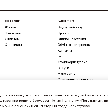
Каталог
Клієнтам
Жінкам
Вхід до кабінету
Чоловікам
Про нас
Дівчатам
Оплата і доставка
Хлопчикам
Обмін та повернення
Контакти
Блог
Угода користувача
Відгуки
Мапа сайту
Співпраця (дропшипінг)
Ми в соцмережах
ля маркетингу та статистичних цілей, а також для безпечної та
аштуваннях вашого браузера. Натисніть кнопку «Погодитися», щ
ше можна ознайомитися на сторінці
Угода користувача
.