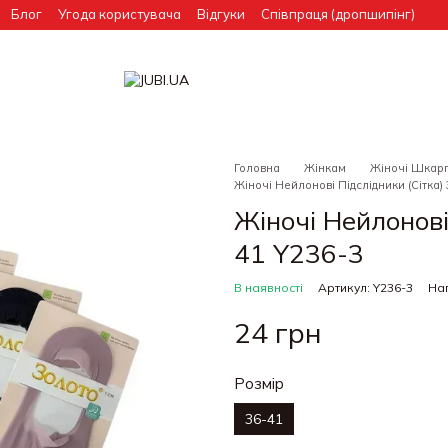
Блог
Угода користувача
Відгуки
Співпраця (дропшипінг)
Головна
Жінкам
Жіночі Шкар
Жіночі Нейлонові Підслідники (Сітка)
Жіночі Нейлонові
41 Y236-3
В наявності
Артикул: Y236-3
Нап
24 грн
Розмір
36-41