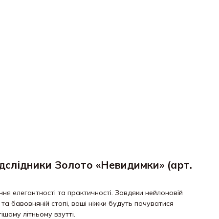
ідслідники Золото «Невидимки» (арт.
ня елегантності та практичності. Завдяки нейлоновій
 та бавовняній стопі, ваші ніжки будуть почуватися
ішому літньому взутті.