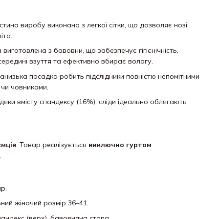
стина виробу виконана з легкої сітки, що дозволяє нозі
іта.
а виготовлена з бавовни, що забезпечує гігієнічність,
середині взуття та ефективно вбирає вологу.
ранизька посадка робить підслідники повністю непомітними
 чи човниками.
вдяки вмісту спандексу (16%), сліди ідеально облягають
ємців
: Товар реалізується
виключно гуртом
.
ар.
ьний жіночий розмір 36–41.
пандекс (верх), бавовняна стопа.