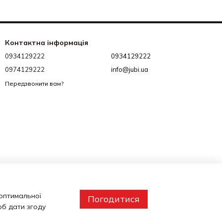
Контактна інформація
0934129222
0934129222
0974129222
info@jubi.ua
Передзвонити вам?
 оптимальної
Погодитися
об дати згоду