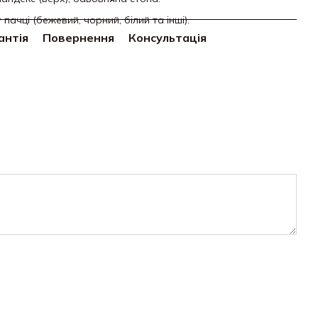
 пачці (бежевий, чорний, білий та інші).
антія
Повернення
Консультація