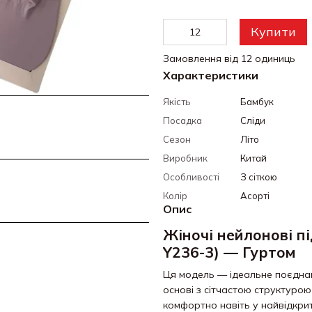
Купити
Замовлення від 12 одиниць
Характеристики
Якість
Бамбук
Посадка
Сліди
Сезон
Літо
Виробник
Китай
Особливості
З сіткою
Колір
Асорті
Опис
Жіночі нейлонові п
Y236-3) — Гуртом
Ця модель — ідеальне поєднан
основі з сітчастою структурою
комфортно навіть у найвідкрит