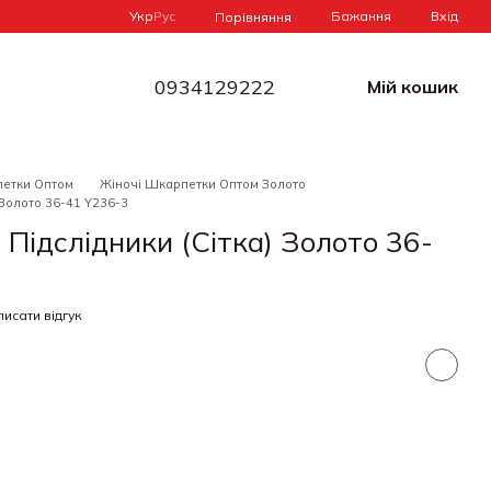
Укр
Рус
Бажання
Вхід
Порівняння
0934129222
Мій кошик
петки Оптом
Жіночі Шкарпетки Оптом Золото
 Золото 36-41 Y236-3
 Підслідники (Сітка) Золото 36-
исати відгук