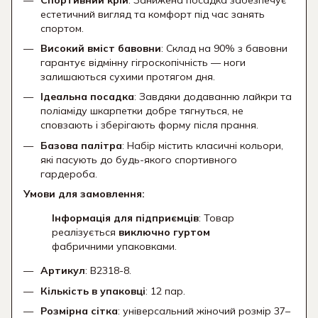
естетичний вигляд та комфорт під час занять
спортом.
Високий вміст бавовни
: Склад на 90% з бавовни
гарантує відмінну гігроскопічність — ноги
залишаються сухими протягом дня.
Ідеальна посадка
: Завдяки додаванню лайкри та
поліаміду шкарпетки добре тягнуться, не
сповзають і зберігають форму після прання.
Базова палітра
: Набір містить класичні кольори,
які пасують до будь-якого спортивного
гардероба.
Умови для замовлення:
Інформація для підприємців
: Товар
реалізується
виключно гуртом
фабричними упаковками.
Артикул
: B2318-8.
Кількість в упаковці
: 12 пар.
Розмірна сітка
: універсальний жіночий розмір 37–