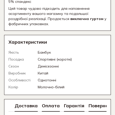
5% спандекс
Цей товар чудово підходить для наповнення
асортименту вашого магазину та подальшої
роздрібної реалізації. Продається
виключно гуртом
у
фабричних упаковках.
Характеристики
Якість
Бамбук
Посадка
Спортивні (короткі)
Сезон
Демісезонні
Виробник
Китай
Особливості
Однотонні
Колір
Молочно-білий
Доставка
Оплата
Гарантія
Поверненн