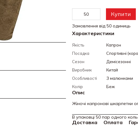
Купити
Замовлення від 50 одиниць
Характеристики
Якість
Капрон
Посадка
Спортивні (коро
Сезон
Демісезонні
Виробник
Китай
Особливості
З малюнками
Колір
Беж
Опис
Жіночі капронові шкарпетки о
В упаковці 50 пар одного коль
Доставка
Оплата
Гар