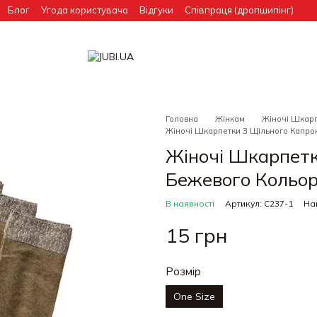
Блог
Угода користувача
Відгуки
Співпраця (дропшипінг)
Головна
Жінкам
Жіночі Шкар
Жіночі Шкарпетки З Щільного Капрон
Жіночі Шкарпетк
Бежевого Кольор
В наявності
Артикул: С237-1
Нап
15 грн
Розмір
One Size