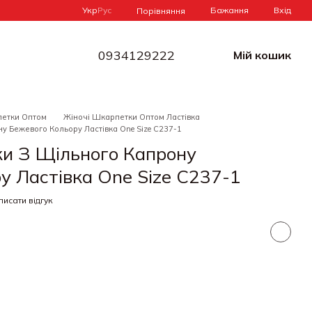
Укр
Рус
Бажання
Вхід
Порівняння
0934129222
Мій кошик
петки Оптом
Жіночі Шкарпетки Оптом Ластівка
у Бежевого Кольору Ластівка One Size С237-1
и З Щільного Капрону
у Ластівка One Size С237-1
исати відгук