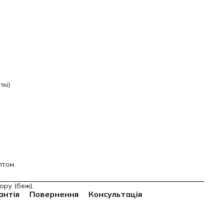
ткі)
птом.
ору (беж).
антія
Повернення
Консультація