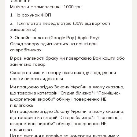
Укрпошти.
Мінімальне замовлення - 1000 грн.
1. На рахунок ФОП
2. Післяплата з передплатою (30% від вартості
замовлення)
3. Онлайн-оплата (Google Pay | Apple Pay).
Огляд товару здійснюється на пошті при
співробітниках.
В разі наявності браку ми повертаємо Вам кошти або
заміняємо товар.
Скарги на якість товару після виходу з відділення
пошти не розглядаються.
Ми працюємо згідно Закону України, в якому сказано,
що товари з категорій "Спідня білизна" і "Панчішно-
шкарпеткові вироби" обміну і поверненню НЕ
підлягаюсь.
Ми працюємо згідно Закону України, в якому сказано,
що товари з категорій "Спідня білизна" і "Панчішно-
шкарпеткові вироби" обміну і поверненню НЕ
підлягаюсь.
На всі питання відповімо за номерами, вказаними у