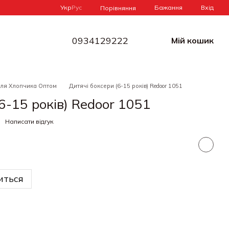
Укр
Рус
Бажання
Вхід
Порівняння
0934129222
Мій кошик
Для Хлопчика Оптом
Дитячі боксери (6-15 років) Redoor 1051
6-15 років) Redoor 1051
Написати відгук
иться