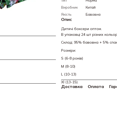
Тип
Норма
Виробник
Китай
Якість
Бавовна
Опис
Дитячі боксери оптом.
В упаковці 24 шт різних кольор
Склад: 95% бавовна + 5% спан
Розміри:
S (6-8 років)
M (8-10)
L (10-13)
Xl (13-15).
Доставка
Оплата
Гар