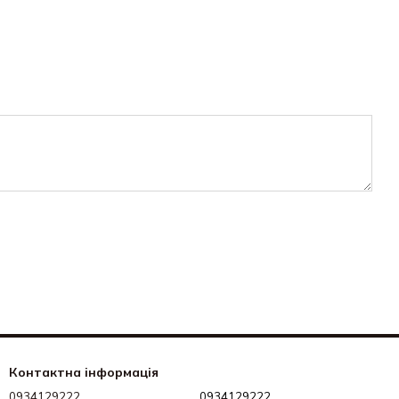
Контактна інформація
0934129222
0934129222