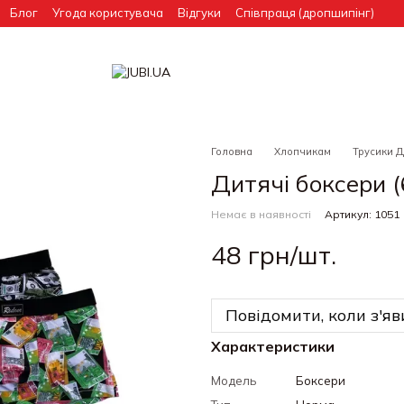
Блог
Угода користувача
Відгуки
Співпраця (дропшипінг)
Головна
Хлопчикам
Трусики 
Дитячі боксери (
Немає в наявності
Артикул: 1051
48 грн/шт.
Повідомити, коли з'яв
Характеристики
Модель
Боксери