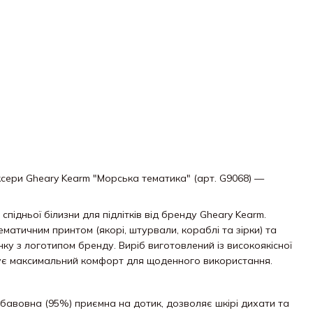
ксери Gheary Kearm "Морська тематика" (арт. G9068) —
підньої білизни для підлітків від бренду Gheary Kearm.
матичним принтом (якорі, штурвали, кораблі та зірки) та
у з логотипом бренду. Виріб виготовлений із високоякісної
чує максимальний комфорт для щоденного використання.
 бавовна (95%) приємна на дотик, дозволяє шкірі дихати та