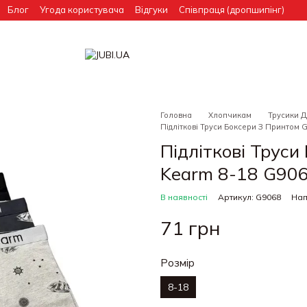
Блог
Угода користувача
Відгуки
Співпраця (дропшипінг)
Головна
Хлопчикам
Трусики 
Підліткові Труси Боксери З Принтом 
Підліткові Труси
Kearm 8-18 G90
В наявності
Артикул: G9068
Нап
71 грн
Розмір
8-18