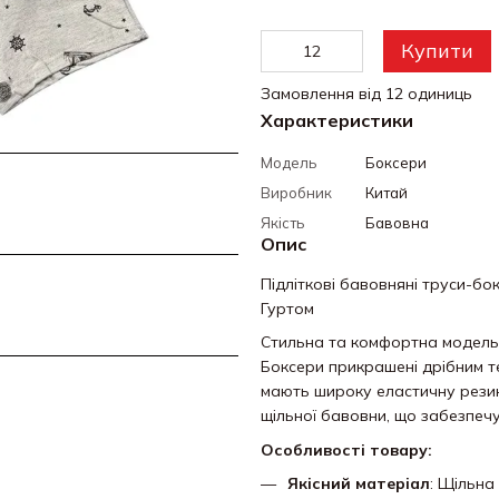
Купити
Замовлення від 12 одиниць
Характеристики
Модель
Боксери
Виробник
Китай
Якість
Бавовна
Опис
Підліткові бавовняні труси-бо
Гуртом
Стильна та комфортна модель с
Боксери прикрашені дрібним те
мають широку еластичну резинк
щільної бавовни, що забезпе
Особливості товару:
Якісний матеріал
: Щільна