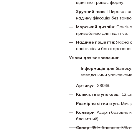
відмінно тримає форму.
Зручний пояс
: Широка зов
надійну фіксацію без зайво
Морський дизайн
: Оригін
привабливо для підлітків.
Надійне пошиття
: Якісна
навіть після багаторазово
Умови для замовлення:
Інформація для бізнесу
заводськими упаковками
Артикул
: G9068.
Кількість в упаковці
: 12 шт
Розмірна сітка в уп.
: Мікс
Кольори
: Асорті базових к
блакитний).
Склад
: 95% бавовна, 5% е