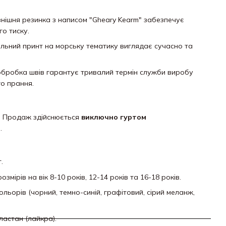
нішня резинка з написом "Gheary Kearm" забезпечує
го тиску.
альний принт на морську тематику виглядає сучасно та
 обробка швів гарантує тривалий термін служби виробу
го прання.
: Продаж здійснюється
виключно гуртом
.
.
 розмірів на вік 8-10 років, 12-14 років та 16-18 років.
ольорів (чорний, темно-синій, графітовий, сірий меланж,
ластан (лайкра).