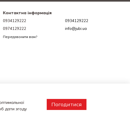
Контактна інформація
0934129222
0934129222
0974129222
info@jubi.ua
Передзвонити вам?
 оптимальної
Погодитися
об дати згоду