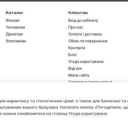
Каталог
Клієнтам
Жінкам
Вхід до кабінету
Чоловікам
Про нас
Дівчатам
Оплата і доставка
Хлопчикам
Обмін та повернення
Контакти
Блог
Угода користувача
Відгуки
Мапа сайту
Співпраця (дропшипінг)
Ми в соцмережах
ля маркетингу та статистичних цілей, а також для безпечної та
аштуваннях вашого браузера. Натисніть кнопку «Погодитися», щ
ше можна ознайомитися на сторінці
Угода користувача
.