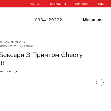
Укр
Рус
Бажання
Вхід
Порівняння
0934129222
Мій кошик
Для Хлопчика Оптом
Gheary Kearm 8-18 G9068
 Боксери З Принтом Gheary
68
исати відгук