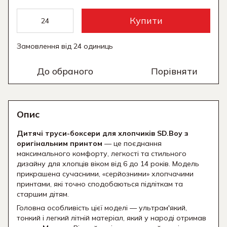
Купити
Замовлення від 24 одиниць
До обраного
Порівняти
Опис
Дитячі труси-боксери для хлопчиків SD.Boy з
оригінальним принтом
— це поєднання
максимального комфорту,
легкості та стильного
дизайну для хлопців віком від 6 до 14 років.
Модель
прикрашена сучасними,
«серйозними» хлопчачими
принтами,
які точно сподобаються підліткам та
старшим дітям.
Головна особливість цієї моделі — ультрам'який,
тонкий і легкий літній матеріал,
який у народі отримав