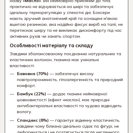
назву
«Масло»
.
Він неймовірно приємний до тіла,
практично не відчувається на шкірі та забезпечує
ідеальну терморегуляцію у спекотні дні.
Боксери
мають зручний анатомічний крій та оснащені м'якою
вшитою резинкою,
яка надійно фіксує виріб на талії,
не
перетискає шкіру та не викликає дискомфорту під час
активних рухів чи занять спортом.
Особливості матеріалу та складу
Завдяки збалансованому поєднанню натуральних та
еластичних волокон,
тканина має унікальні
властивості:
Бавовна (70%)
— забезпечує високу
повітропроникність,
гіпоалергенність та природний
комфорт.
Бамбук (22%)
— додає тканині неймовірної
шовковистості (ефект «масла»),
має природні
антибактеріальні властивості та чудово відводить
вологу.
Спандекс (8%)
— гарантує відмінну еластичність,
завдяки чому білизна ідеально сідає по фігурі,
не
деформується і не розтягується після численного