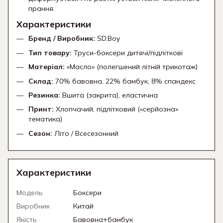
прання.
Характеристики
Бренд / Виробник:
SD.
Boy
Тип товару:
Труси-боксери дитячі/підліткові
Матеріал:
«Масло» (полегшений літній трикотаж)
Склад:
70% бавовна,
22% бамбук,
8% спандекс
Резинка:
Вшита (закрита),
еластична
Принт:
Хлопчачий,
підлітковий («серйозна»
тематика)
Сезон:
Літо / Всесезонний
Характеристики
Модель
Боксери
Виробник
Китай
Якість
Бавовна+бамбук