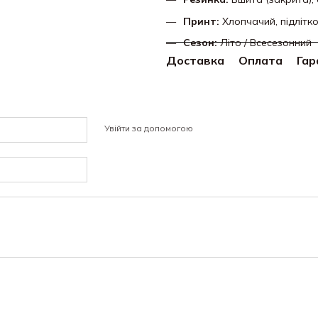
Принт:
Хлопчачий,
підлітк
Сезон:
Літо / Всесезонний
Доставка
Оплата
Гар
Увійти за допомогою