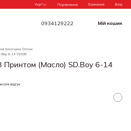
Укр
Рус
Бажання
Вхід
Порівняння
0934129222
Мій кошик
Для Хлопчика Оптом
.Boy 6-14 Y6309
З Принтом (Масло) SD.Boy 6-14
исати відгук