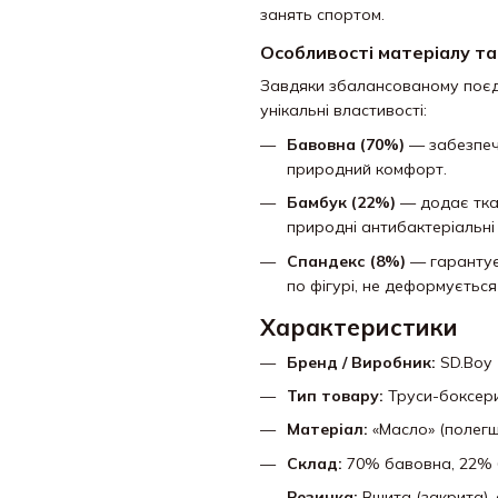
занять спортом.
Особливості матеріалу та
Завдяки збалансованому поєд
унікальні властивості:
Бавовна (70%)
— забезпечу
природний комфорт.
Бамбук (22%)
— додає ткан
природні антибактеріальні 
Спандекс (8%)
— гарантує 
по фігурі,
не деформується і
Характеристики
Бренд / Виробник:
SD.
Boy
Тип товару:
Труси-боксери 
Матеріал:
«Масло» (полегш
Склад:
70% бавовна,
22% 
Резинка:
Вшита (закрита),