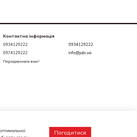
Контактна інформація
0934129222
0934129222
0974129222
info@jubi.ua
Передзвонити вам?
 оптимальної
Погодитися