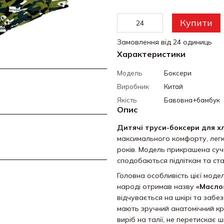
Купити
Замовлення від 24 одиниць
Характеристики
Модель
Боксери
Виробник
Китай
Якість
Бавовна+бамбук
Опис
Дитячі труси-боксери для х
максимального комфорту,
легк
років.
Модель прикрашена суч
сподобаються підліткам та ста
Головна особливість цієї моде
народі отримав назву
«Масло
відчувається на шкірі та забез
мають зручний анатомічний кр
виріб на талії,
не перетискає шк