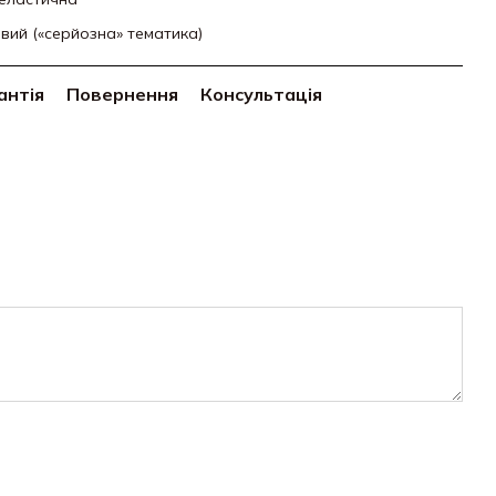
овий («серйозна» тематика)
антія
Повернення
Консультація