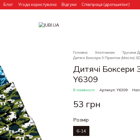
Блог
Угода користувача
Відгуки
Співпраця (дропшипінг)
Головна
Хлопчикам
Трусики 
Дитячі Боксери З Принтом (Масло) SD
Дитячі Боксери 
Y6309
В наявності
Артикул: Y6309
Нап
53 грн
Розмір
6-14