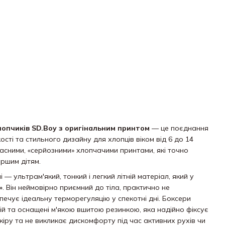
лопчиків SD.Boy з оригінальним принтом
— це поєднання
ості та стильного дизайну для хлопців віком від 6 до 14
асними,
«серйозними» хлопчачими принтами,
які точно
ршим дітям.
лі — ультрам'який,
тонкий і легкий літній матеріал,
який у
»
.
Він неймовірно приємний до тіла,
практично не
печує ідеальну терморегуляцію у спекотні дні.
Боксери
ій та оснащені м'якою вшитою резинкою,
яка надійно фіксує
іру та не викликає дискомфорту під час активних рухів чи