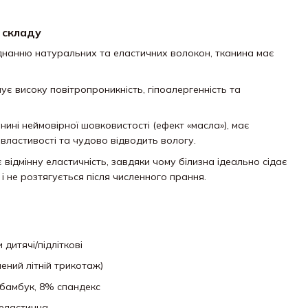
 складу
нанню натуральних та еластичних волокон,
тканина має
є високу повітропроникність,
гіпоалергенність та
ині неймовірної шовковистості (ефект «масла»),
має
властивості та чудово відводить вологу.
відмінну еластичність,
завдяки чому білизна ідеально сідає
 не розтягується після численного прання.
дитячі/підліткові
ений літній трикотаж)
бамбук,
8% спандекс
еластична