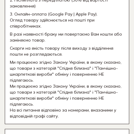
2. Післяплата з передплатою (30% від вартості
замовлення)
3. Онлайн-оплата (Google Pay | Apple Pay).
Огляд товару здійснюється на пошті при
співробітниках.
В разі наявності браку ми повертаємо Вам кошти або
заміняємо товар.
Скарги на якість товару після виходу з відділення
пошти не розглядаються.
Ми працюємо згідно Закону України, в якому сказано,
що товари з категорій "Спідня білизна" і "Панчішно-
шкарпеткові вироби" обміну і поверненню НЕ
підлягаюсь.
Ми працюємо згідно Закону України, в якому сказано,
що товари з категорій "Спідня білизна" і "Панчішно-
шкарпеткові вироби" обміну і поверненню НЕ
підлягаюсь.
На всі питання відповімо за номерами, вказаними у
відповідній графі сайту.