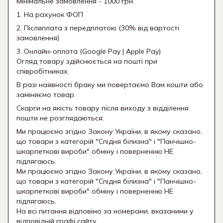
Мінімальне замовлення - 1000 грн.
1. На рахунок ФОП
2. Післяплата з передплатою (30% від вартості
замовлення)
3. Онлайн-оплата (Google Pay | Apple Pay).
Огляд товару здійснюється на пошті при
співробітниках.
В разі наявності браку ми повертаємо Вам кошти або
заміняємо товар.
Скарги на якість товару після виходу з відділення
пошти не розглядаються.
Ми працюємо згідно Закону України, в якому сказано,
що товари з категорій "Спідня білизна" і "Панчішно-
шкарпеткові вироби" обміну і поверненню НЕ
підлягаюсь.
Ми працюємо згідно Закону України, в якому сказано,
що товари з категорій "Спідня білизна" і "Панчішно-
шкарпеткові вироби" обміну і поверненню НЕ
підлягаюсь.
На всі питання відповімо за номерами, вказаними у
відповідній графі сайту.