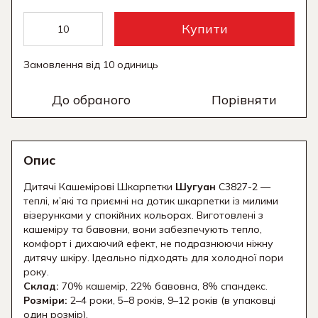
Купити
Замовлення від 10 одиниць
До обраного
Порівняти
Опис
Дитячі Кашемірові Шкарпетки
Шугуан
C3827-2 —
теплі, м’які та приємні на дотик шкарпетки із милими
візерунками у спокійних кольорах. Виготовлені з
кашеміру та бавовни, вони забезпечують тепло,
комфорт і дихаючий ефект, не подразнюючи ніжну
дитячу шкіру. Ідеально підходять для холодної пори
року.
Склад:
70% кашемір, 22% бавовна, 8% спандекс.
Розміри:
2–4 роки, 5–8 років, 9–12 років (в упаковці
один розмір).