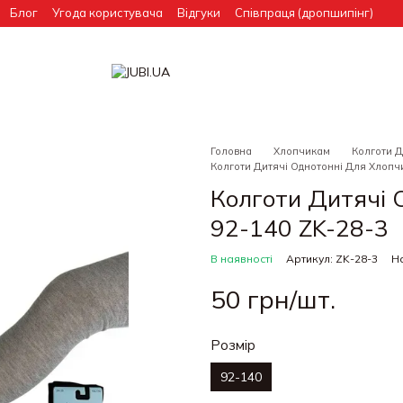
Блог
Угода користувача
Відгуки
Співпраця (дропшипінг)
Головна
Хлопчикам
Колготи 
Колготи Дитячі Однотонні Для Хлопч
Колготи Дитячі 
92-140 ZK-28-3
В наявності
Артикул: ZK-28-3
На
50 грн/шт.
Розмір
92-140