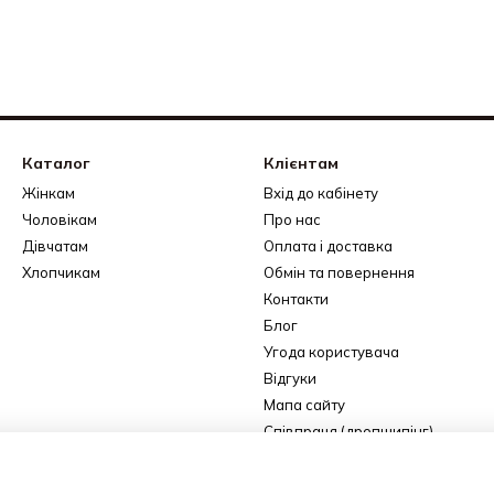
Каталог
Клієнтам
Жінкам
Вхід до кабінету
Чоловікам
Про нас
Дівчатам
Оплата і доставка
Хлопчикам
Обмін та повернення
Контакти
Блог
Угода користувача
Відгуки
Мапа сайту
Співпраця (дропшипінг)
Ми в соцмережах