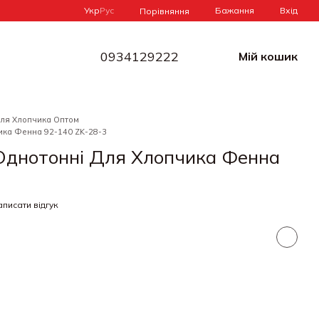
Укр
Рус
Бажання
Вхід
Порівняння
0934129222
Мій кошик
Для Хлопчика Оптом
ика Фенна 92-140 ZK-28-3
Однотонні Для Хлопчика Фенна
писати відгук