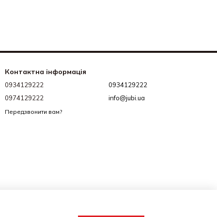
Контактна інформація
0934129222
0934129222
0974129222
info@jubi.ua
Передзвонити вам?