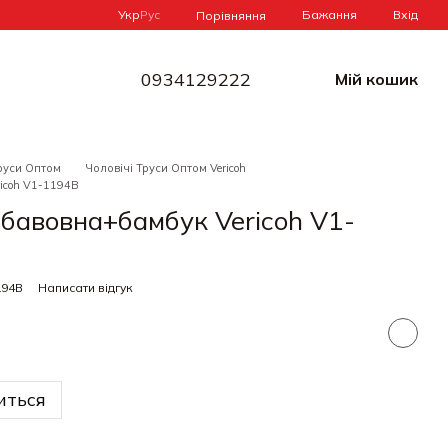
Укр
Рус
Бажання
Вхід
Порівняння
0934129222
Мій кошик
руси Оптом
Чоловічі Труси Оптом Vericoh
icoh V1-1194B
 бавовна+бамбук Vericoh V1-
194B
Написати відгук
иться