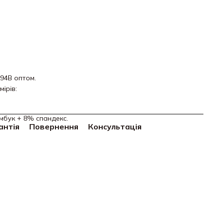
194B оптом.
мірів:
мбук + 8% спандекс.
антія
Повернення
Консультація