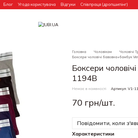
Блог
Угода користувача
Відгуки
Співпраця (дропшипінг)
Головна
Чоловікам
Чоловічі Т
Боксери чоловічі бавовна+бамбук Ver
Боксери чоловічі
1194B
Немає в наявності
Артикул: V1-1
70 грн/шт.
Повідомити, коли з'яв
Характеристики