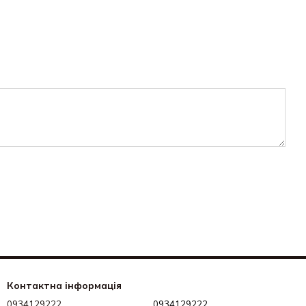
Контактна інформація
0934129222
0934129222