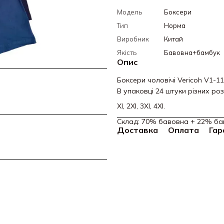
Модель
Боксери
Тип
Норма
Виробник
Китай
Якість
Бавовна+бамбук
Опис
Боксери чоловічі Vericoh V1-1
В упаковці 24 штуки різних роз
Xl, 2Xl, 3Xl, 4Xl.
Склад: 70% бавовна + 22% ба
Доставка
Оплата
Гар