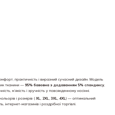
мфорт, практичність і виразний сучасний дизайн. Модель
тик тканини —
95% бавовна з додаванням 5% спандексу
,
сть, м’якість і зручність у повсякденному носінні.
кольорів і розмірів (
XL, 2XL, 3XL, 4XL
) — оптимальний
ь, інтернет-магазинів і роздрібної торгівлі.