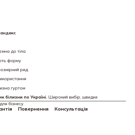
пандекс
мна до тіла
ають форму
розмірний ряд
використання
лизна гуртом
к білизни по Україні.
Широкий вибір, швидке
для бізнесу.
антія
Повернення
Консультація