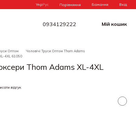
Укр
Рус
Бажання
Вхід
Порівняння
0934129222
Мій кошик
руси Оптом
Чоловічі Труси Оптом Thom Adams
XL-4XL 61050
Боксери Thom Adams XL-4XL
исати відгук