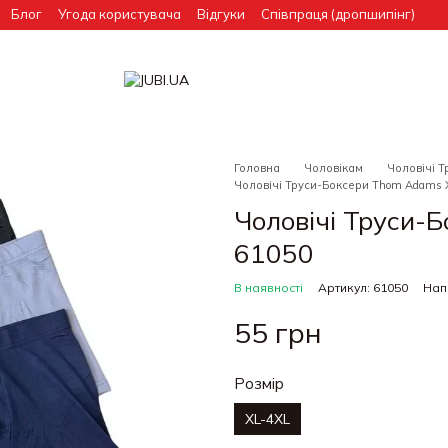
Блог
Угода користувача
Відгуки
Співпраця (дропшипінг)
Головна
Чоловікам
Чоловічі Т
Чоловічі Труси-Боксери Thom Adams 
Чоловічі Труси-
61050
В наявності
Артикул: 61050
Нап
55 грн
Розмір
XL-4XL