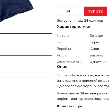
Купити
Замовлення від 24 одиниць
Характеристики
Модель
Боксери
Тип
Норма
Виробник
Китай
Якість
Бавовна
Характеристики
Однотонні
Опис
Чоловічі боксери
поєднують ко
виготовлена з приємної на до
що забезпечує хорошу еластичні
В упаковці —
24 штуки
різних 
варіант для гуртових закупівел
Комплектація: