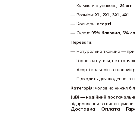
Кількість в упаковці:
24 шт
Розміри:
XL, 2XL, 3XL, 4XL
Кольори:
асорті
Склад:
95% бавовна, 5% с
Переваги:
Натуральна тканина — приє
Гарно тягнуться, не втрач
Асорті кольорів та повний 
Підходить для щоденного 
Категорія:
чоловіча нижня бі
JuBi — надійний постачальни
відправлення та вигідні умови 
Доставка
Оплата
Гар