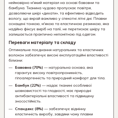
неймовірно м'який матеріал на основі бавовни та
бамбука.
Тканина чудово пропускає повітря,
дозволяючи шкірі «дихати»,
та ефективно відводить
вологу,
що вкрай важливо у спекотні літні дні.
Плавки
оснащені тонкою,
м'якою та еластичною резинкою,
яка
надійно фіксує виріб на талії,
не перетискає шкіру та
залишається практично непомітною під одягом.
Переваги матеріалу та складу
Оптимальне поєднання натуральних та еластичних
волокон забезпечує високі експлуатаційні властивості
білизни:
Бавовна (70%)
— натуральна основа,
яка
гарантує високу повітропроникність,
гіпоалергенність та природний комфорт для тіла.
Бамбук (22%)
— надає тканині особливої
шовковистості та гладкості,
має природні
антибактеріальні властивості та підвищену
зносостійкість.
Спандекс (8%)
— забезпечує відмінну
еластичність виробу,
завдяки чому плавки