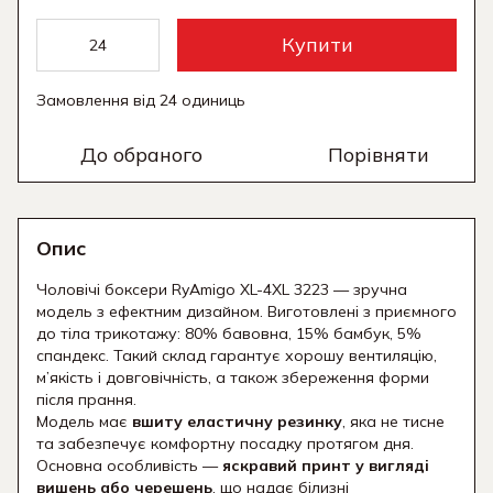
Купити
Замовлення від 24 одиниць
До обраного
Порівняти
Опис
Чоловічі боксери RyAmigo XL-4XL 3223 — зручна
модель з ефектним дизайном. Виготовлені з приємного
до тіла трикотажу: 80% бавовна, 15% бамбук, 5%
спандекс. Такий склад гарантує хорошу вентиляцію,
м’якість і довговічність, а також збереження форми
після прання.
Модель має
вшиту еластичну резинку
, яка не тисне
та забезпечує комфортну посадку протягом дня.
Основна особливість —
яскравий принт у вигляді
вишень або черешень
, що надає білизні