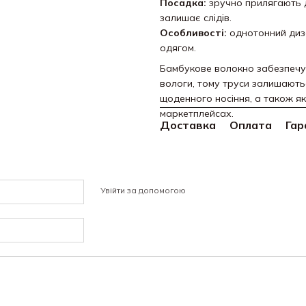
Посадка:
зручно прилягають до
залишає слідів.
Особливості:
однотонний диза
одягом.
Бамбукове волокно забезпечує
вологи, тому труси залишають
щоденного носіння, а також я
маркетплейсах.
Доставка
Оплата
Гар
Увійти за допомогою