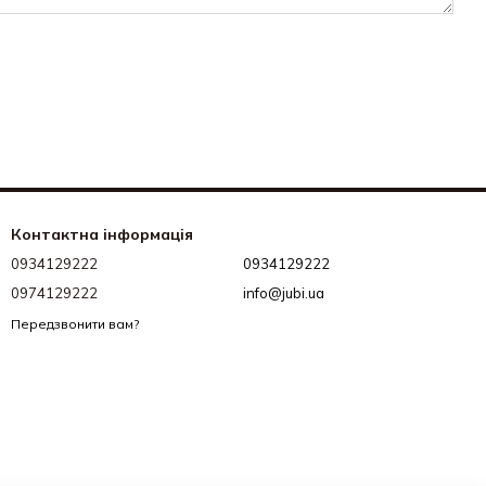
Контактна інформація
0934129222
0934129222
0974129222
info@jubi.ua
Передзвонити вам?