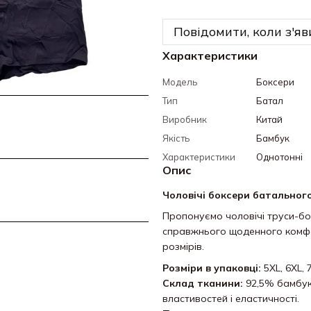
Повідомити, коли з'яв
Характеристики
Модель
Боксери
Тип
Батал
Виробник
Китай
Якість
Бамбук
Характеристики
Однотонні
Опис
Чоловічі боксери батальног
Пропонуємо чоловічі труси-б
справжнього щоденного комфор
розмірів.
Розміри в упаковці:
5XL, 6XL, 
Склад тканини:
92,5% бамбук,
властивостей і еластичності.