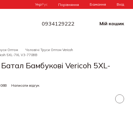
Укр
Рус
Бажання
Вхід
Порівняння
0934129222
Мій кошик
руси Оптом
Чоловічі Труси Оптом Vericoh
ricoh 5XL-7XL V3-7708B
 Батал Бамбукові Vericoh 5XL-
708B
Написати відгук