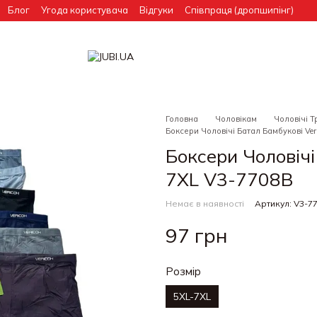
Блог
Угода користувача
Відгуки
Співпраця (дропшипінг)
Головна
Чоловікам
Чоловічі Т
Боксери Чоловічі Батал Бамбукові Ve
Боксери Чоловічі
7XL V3-7708B
Немає в наявності
Артикул: V3-7
97 грн
Розмір
5XL-7XL