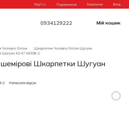
Укр
Рус
Бажання
Вхід
Порівняння
0934129222
Мій кошик
 Чоловічі Оптом
Шкарпетки Чоловічі Оптом Шугуан
и Шугуан 40-47 A9308-2
Кашемірові Шкарпетки Шугуан
8-2
Написати відгук