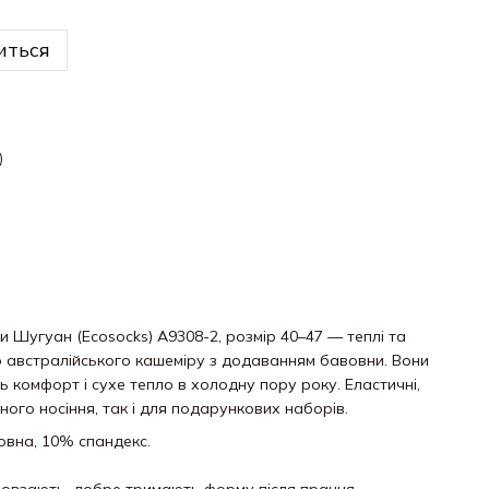
иться
)
 Шугуан (Ecosocks) A9308-2, розмір 40–47 — теплі та
о австралійського кашеміру з додаванням бавовни. Вони
ь комфорт і сухе тепло в холодну пору року. Еластичні,
ного носіння, так і для подарункових наборів.
вна, 10% спандекс.