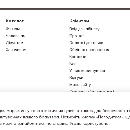
Каталог
Клієнтам
Жінкам
Вхід до кабінету
Чоловікам
Про нас
Дівчатам
Оплата і доставка
Хлопчикам
Обмін та повернення
Контакти
Блог
Угода користувача
Відгуки
Мапа сайту
Співпраця (дропшипінг)
Ми в соцмережах
ля маркетингу та статистичних цілей, а також для безпечної та
аштуваннях вашого браузера. Натисніть кнопку «Погодитися», щ
ше можна ознайомитися на сторінці
Угода користувача
.