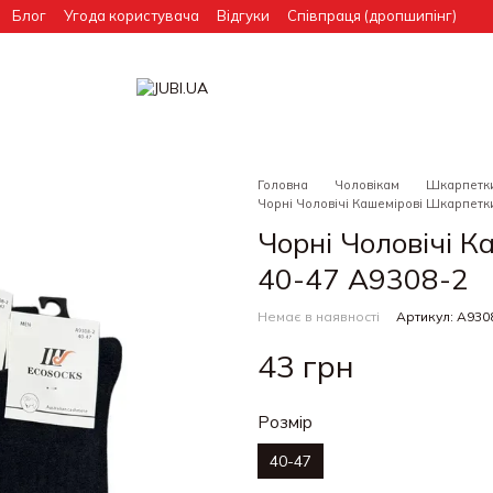
Блог
Угода користувача
Відгуки
Співпраця (дропшипінг)
Головна
Чоловікам
Шкарпетки
Чорні Чоловічі Кашемірові Шкарпетк
Чорні Чоловічі 
40-47 A9308-2
Немає в наявності
Артикул: A930
43 грн
Розмір
40-47