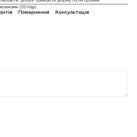
 сповзають, добре тримають форму після прання.
овками (10 пар).
антія
Повернення
Консультація