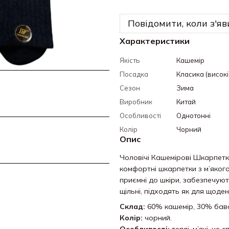
Повідомити, коли з'яв
Характеристики
Якість
Кашемір
Посадка
Класика (високі
Сезон
Зима
Виробник
Китай
Особливості
Однотонні
Колір
Чорний
Опис
Чоловічі Кашемірові Шкарпетки
комфортні шкарпетки з м’яког
приємні до шкіри, забезпечуют
щільні, підходять як для щоден
Склад:
60% кашемір, 30% баво
Колір:
чорний.