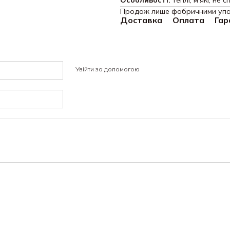
Особливості:
теплі, м’які, не
Продаж лише фабричними упак
Доставка
Оплата
Гар
Увійти за допомогою