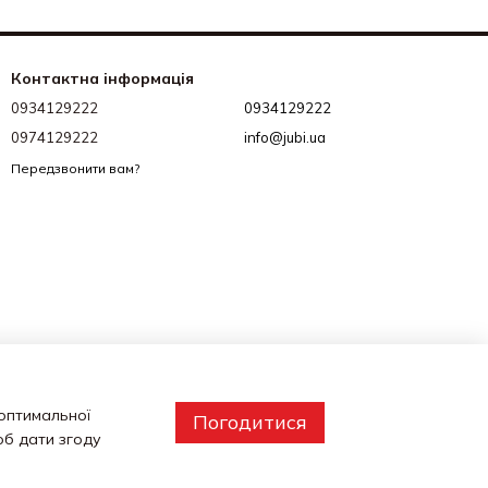
Контактна інформація
0934129222
0934129222
0974129222
info@jubi.ua
Передзвонити вам?
 оптимальної
Погодитися
об дати згоду