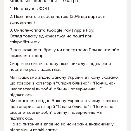
Мінімальне замовлення - 1000 грн.
1. На рахунок ФОП
2. Післяплата з передплатою (30% від вартості
замовлення)
3. Онлайн-оплата (Google Pay | Apple Pay).
Огляд товару здійснюється на пошті при
співробітниках.
В разі наявності браку ми повертаємо Вам кошти або
заміняємо товар.
Скарги на якість товару після виходу з відділення
пошти не розглядаються.
Ми працюємо згідно Закону України, в якому сказано,
що товари з категорій "Спідня білизна" і "Панчішно-
шкарпеткові вироби" обміну і поверненню НЕ
підлягаюсь.
Ми працюємо згідно Закону України, в якому сказано,
що товари з категорій "Спідня білизна" і "Панчішно-
шкарпеткові вироби" обміну і поверненню НЕ
підлягаюсь.
На всі питання відповімо за номерами, вказаними у
відповідній графі сайту.