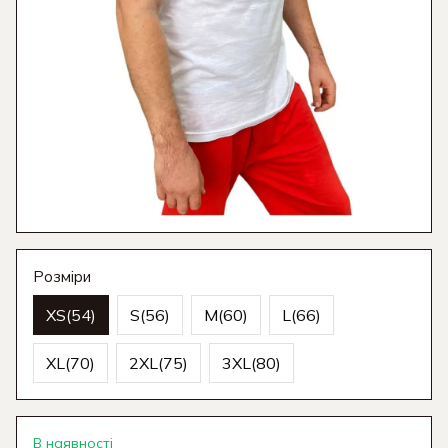
Розміри
XS(54)
S(56)
M(60)
L(66)
XL(70)
2XL(75)
3XL(80)
В наявності