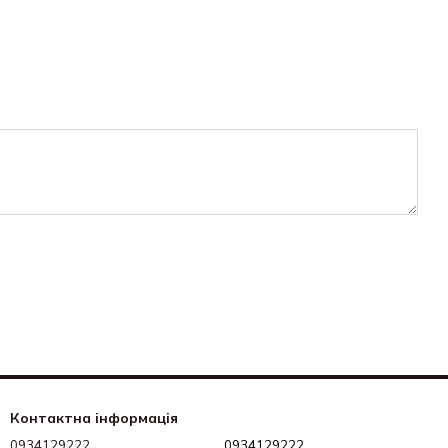
Контактна інформація
0934129222
0934129222