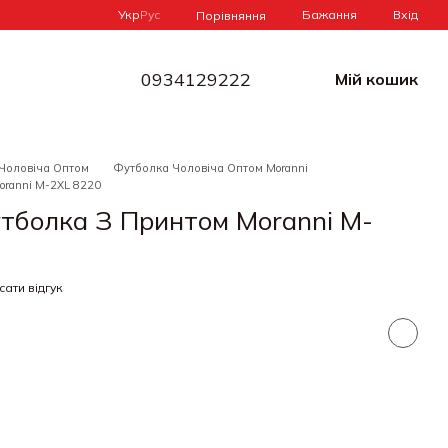
Укр
Рус
Бажання
Вхід
Порівняння
0934129222
Мій кошик
Чоловіча Оптом
Футболка Чоловіча Оптом Moranni
oranni M-2XL 8220
утболка З Принтом Moranni M-
ати відгук