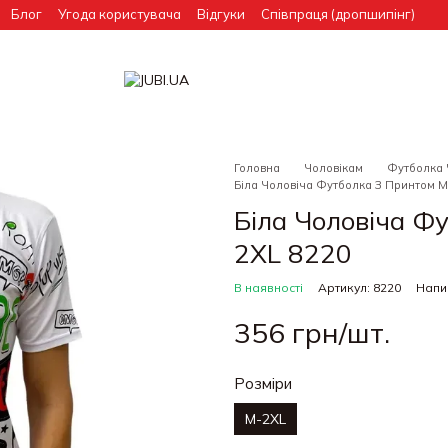
Блог
Угода користувача
Відгуки
Співпраця (дропшипінг)
Головна
Чоловікам
Футболка 
Біла Чоловіча Футболка З Принтом M
Біла Чоловіча Ф
2XL 8220
В наявності
Артикул: 8220
Напис
356 грн/шт.
Розміри
M-2XL