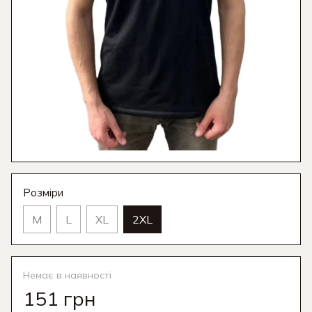
Розміри
M
L
XL
2XL
Немає в наявності
151 грн