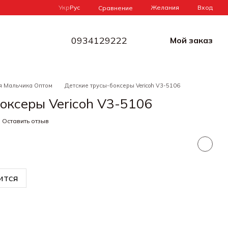
Укр
Рус
Желания
Вход
Сравнение
0934129222
Мой заказ
я Мальчика Оптом
Детские трусы-боксеры Vericoh V3-5106
оксеры Vericoh V3-5106
Оставить отзыв
ится