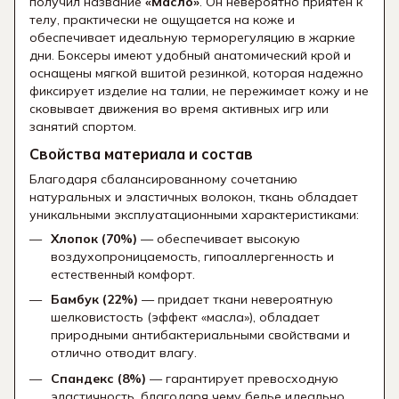
получил название
«Масло»
. Он невероятно приятен к
телу, практически не ощущается на коже и
обеспечивает идеальную терморегуляцию в жаркие
дни. Боксеры имеют удобный анатомический крой и
оснащены мягкой вшитой резинкой, которая надежно
фиксирует изделие на талии, не пережимает кожу и не
сковывает движения во время активных игр или
занятий спортом.
Свойства материала и состав
Благодаря сбалансированному сочетанию
натуральных и эластичных волокон, ткань обладает
уникальными эксплуатационными характеристиками:
Хлопок (70%)
— обеспечивает высокую
воздухопроницаемость, гипоаллергенность и
естественный комфорт.
Бамбук (22%)
— придает ткани невероятную
шелковистость (эффект «масла»), обладает
природными антибактериальными свойствами и
отлично отводит влагу.
Спандекс (8%)
— гарантирует превосходную
эластичность, благодаря чему белье идеально