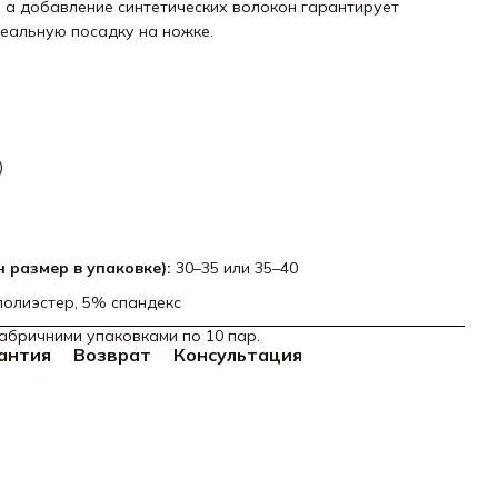
 а добавление синтетических волокон гарантирует
деальную посадку на ножке.
)
 размер в упаковке):
30–35 или 35–40
олиэстер, 5% спандекс
абричними упаковками по 10 пар.
антия
Возврат
Консультация