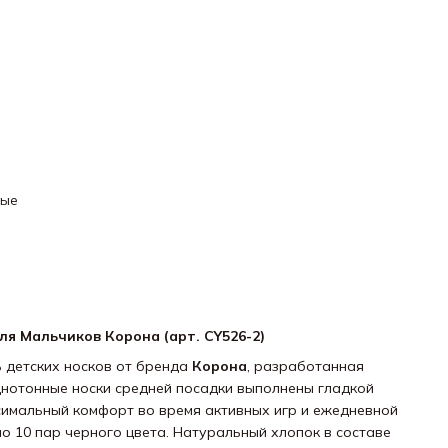
ные
я Мальчиков Корона (арт. CY526-2)
 детских носков от бренда
Корона
, разработанная
днотонные носки средней посадки выполнены гладкой
ксимальный комфорт во время активных игр и ежедневной
но 10 пар черного цвета. Натуральный хлопок в составе