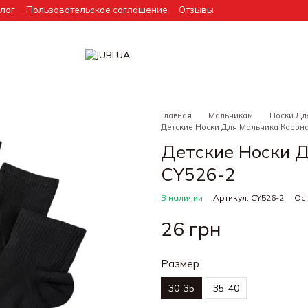
лог
Пользовательское соглашение
Отзывы
Главная
Мальчикам
Носки Дл
Детские Носки Для Мальчика Корона
Детские Носки 
CY526-2
В наличии
Артикул: CY526-2
Ост
26 грн
Размер
30-35
35-40