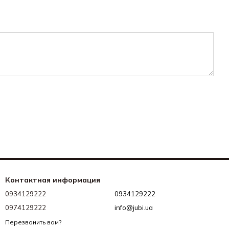
Контактная информация
0934129222
0934129222
0974129222
info@jubi.ua
Перезвонить вам?