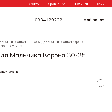
Укр
Рус
Желания
Вход
Сравнение
0934129222
Мой заказ
я Мальчика Оптом
Носки Для Мальчика Оптом Корона
 30-35 CY526-2
Для Мальчика Корона 30-35
авить отзыв