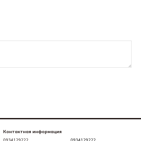
Контактная информация
0934129222
0934129222