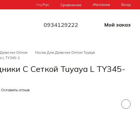
Укр
Рус
Желания
Вход
Сравнение
0934129222
Мой заказ
 Девочек Оптом
Носки Для Девочек Оптом Tuyaya
a L TY345-1
ники С Сеткой Tuyaya L TY345-
Оставить отзыв