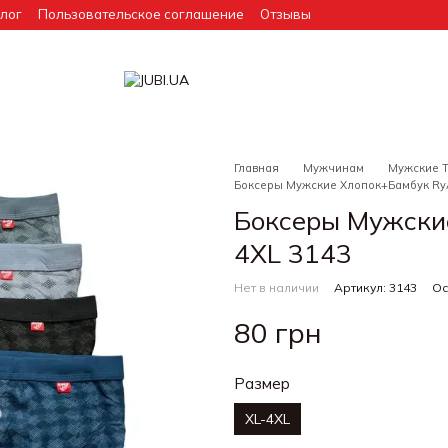
лог
Пользовательское соглашение
Отзывы
Главная
Мужчинам
Мужские 
Боксеры Мужские Хлопок+Бамбук RyA
Боксеры Мужские
4XL 3143
Нет в наличии
Артикул: 3143
Ос
80 грн
Размер
XL-4XL