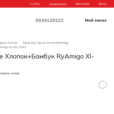
Укр
Рус
Желания
Вход
Сравнение
0934129222
Мой заказ
Трусы Оптом
Мужские Трусы Оптом RyAmigo
migо Xl-4XL 3143
 Хлопок+Бамбук RyAmigо Xl-
тавить отзыв