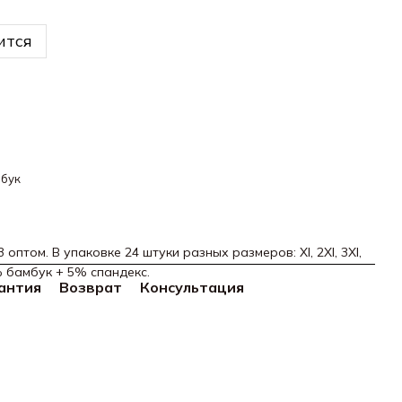
ится
бук
оптом. В упаковке 24 штуки разных размеров: Xl, 2Xl, 3Xl,
% бамбук + 5% спандекс.
антия
Возврат
Консультация