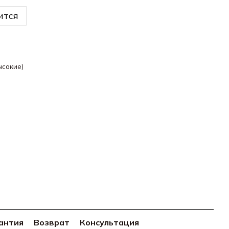
ится
ысокие)
антия
Возврат
Консультация