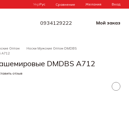
Укр
Рус
Желания
Вход
Сравнение
0934129222
Мой заказ
жские Оптом
Носки Мужские Оптом DMDBS
 A712
кашемировые DMDBS A712
тавить отзыв