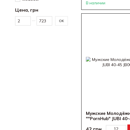
В наличии
Цена, грн
От Цена, грн
До Цена, грн
OK
Мужские Молодёжн
""PornHub" JUBI 40
42 грн