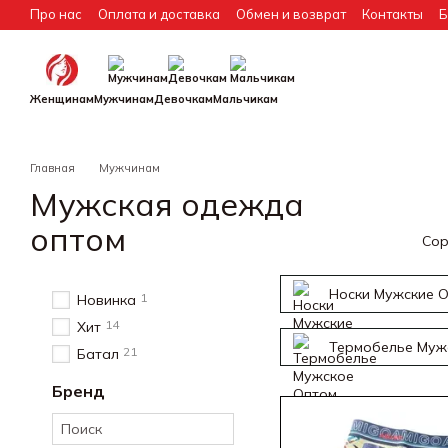
Перейти к основному контенту
Про нас
Оплата и доставка
Обмен и возврат
Контакты
Б
Сотрудничество (дропшиппинг)
Женщинам
Мужчинам
Девочкам
Мальчикам
Главная
Мужчинам
Мужская одежда
оптом
Сор
Носки Мужские 
1
Новинка
14
Хит
Термобелье Муж
21
Батал
Бренд