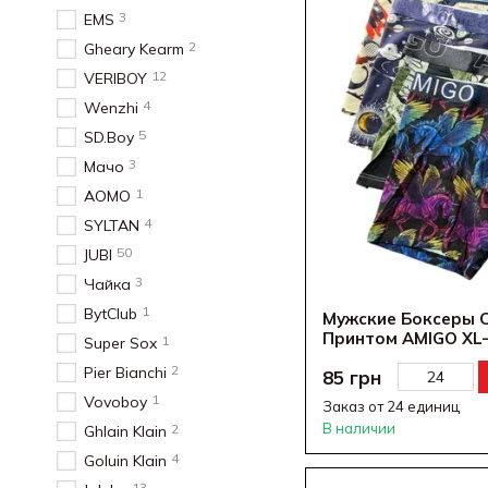
3
EMS
2
Gheary Kearm
12
VERIBOY
4
Wenzhi
5
SD.Boy
3
Мачо
1
AOMO
4
SYLTAN
50
JUBI
3
Чайка
1
BytClub
Мужские Боксеры 
Принтом AMIGO XL-
1
Super Sox
2
Pier Bianchi
85 грн
1
Vovoboy
Заказ от 24 единиц
В наличии
2
Ghlain Klain
4
Goluin Klain
13