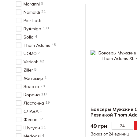
9
Moranni
21
Namaldi
1
Pier Lotti
133
RyAmigo
4
Solla
48
Thom Adams
7
UOMO
62
Vericoh
5
Ziller
1
Житомир
28
Золото
117
Корона
19
Ласточка
Боксеры Мужские 
1
СЛАВА
Резинкой Thom Ada
17
Фенна
49 грн
31
Шугуан
Заказ от 24 единиц
4
Medoosi