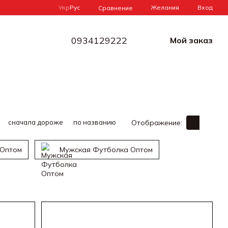
Укр
Рус
Желания
Вход
Сравнение
0934129222
Мой заказ
сначала дороже
по названию
Отображение:
 Оптом
Мужская Футболка Оптом