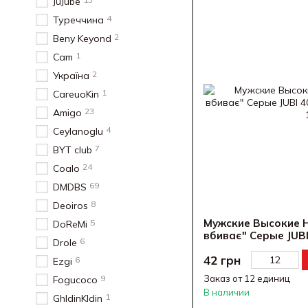
JuJube
4
Туреччина
2
Beny Keyond
1
Cam
2
Україна
1
CareuoKin
23
Amigo
4
Ceylanoglu
7
BYT club
24
Coalo
69
DMDBS
8
Deoiros
Мужские Высокие Н
5
DoReMi
вбиває" Серые JUBI
6
Drole
42 грн
6
Ezgi
9
Заказ от 12 единиц
Fogucoco
В наличии
1
GhldinKldin