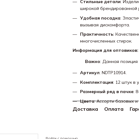
Стильные детали
: Издел
широкой брендированной 
Удобная посадка
: Эласти
вызывая дискомфорта.
Практичность
: Качестве
многочисленных стирок.
Информация для оптовиков:
Важно
: Данная позиция
Артикул
: NDTP10914.
Комплектация
: 12 штук в 
Размерный ряд в пачке
: 
Цвета
: Ассорти базовых и
Доставка
Оплата
Гар
Войти с помощью