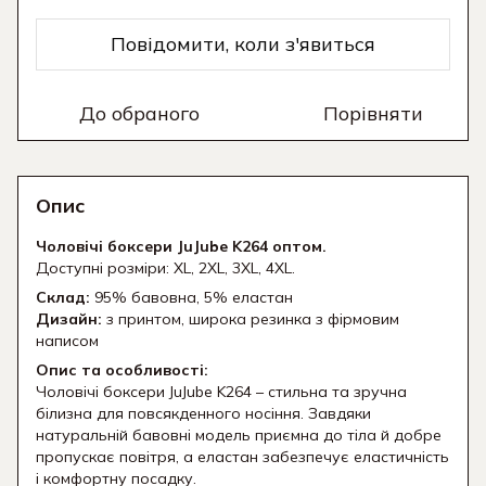
Повідомити, коли з'явиться
До обраного
Порівняти
Опис
Чоловічі боксери JuJube K264 оптом.
Доступні розміри: XL, 2XL, 3XL, 4XL.
Склад:
95% бавовна, 5% еластан
Дизайн:
з принтом, широка резинка з фірмовим
написом
Опис та особливості:
Чоловічі боксери JuJube K264 – стильна та зручна
білизна для повсякденного носіння. Завдяки
натуральній бавовні модель приємна до тіла й добре
пропускає повітря, а еластан забезпечує еластичність
і комфортну посадку.