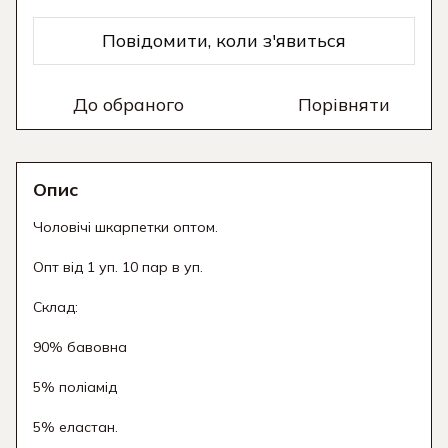
Повідомити, коли з'явиться
До обраного
Порівняти
Опис
Чоловічі шкарпетки оптом.
Опт від 1 уп. 10 пар в уп.
Склад:
90% бавовна
5% поліамід
5% еластан.